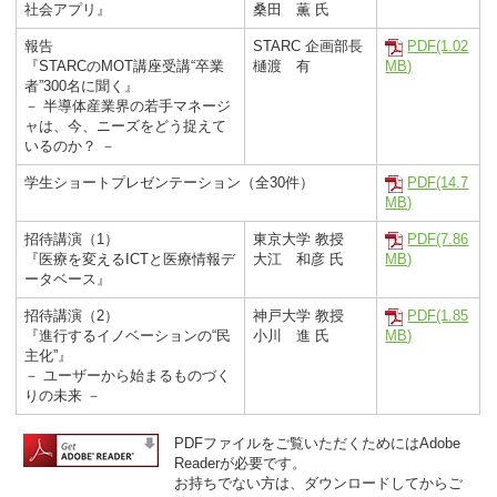
社会アプリ』
桑田 薫 氏
報告
STARC 企画部長
PDF(1.02
『STARCのMOT講座受講“卒業
樋渡 有
MB)
者”300名に聞く』
－ 半導体産業界の若手マネージ
ャは、今、ニーズをどう捉えて
いるのか？ －
学生ショートプレゼンテーション（全30件）
PDF(14.7
MB)
招待講演（1）
東京大学 教授
PDF(7.86
『医療を変えるICTと医療情報デ
大江 和彦 氏
MB)
ータベース』
招待講演（2）
神戸大学 教授
PDF(1.85
『進行するイノベーションの“民
小川 進 氏
MB)
主化”』
－ ユーザーから始まるものづく
りの未来 －
PDFファイルをご覧いただくためにはAdobe
Readerが必要です。
お持ちでない方は、ダウンロードしてからご