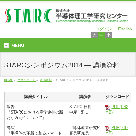
ログイン
English
大
中
小
MENU
STARCシンポジウム2014 ― 講演資料
HOME
»
ダウンロード
»
講演資料
»
STARCシンポジウム2014 ― 講演資料
講演タイトル
講演者
ダウンロード
報告
STARC 社長
PDF(1.42
『STARCにおける産学連携の新
中屋 雅夫
MB)
たな方向性について』
講演
半導体産業研究所
PDF(9.87
『半導体の革新で創るスマート
客員研究員
MB)