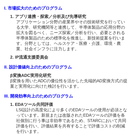
I. 市場拡大のためのプログラム
1. アプリ連携・探索／分析及び先導研究
アプリケーション分野の産業界やその技術研究を行ってい
る大学、研究機関等と連携して、半導体製品の応用分野の
拡大を図るべく、ニーズ探索／分析を行い、必要とされる
半導体製品のための標準化を推進し、新技術提案を行いま
す。分野としては、ヘルスケア・医療・介護、環境・農
業、社会インフラに注力します。
2. IP流通支援委員会
II. 設計価値向上のためのプログラム
β変換ADC実用化研究
β変換を用いたADCの優位性を活かした先端的AD変換方式の提
案と実用化に向けた検討を行います。
III. 開発効率向上のためのプログラム
1. EDAツール共同評価
LSI設計の高度化により多くのEDAツールの使用が必須とな
っています。新規または改版されたEDAツールの評価を各
社個別に行う事は非効率であるため、STARCにおいて共同
評価を行い、評価結果を共有することで評価コストの削減
を行います。