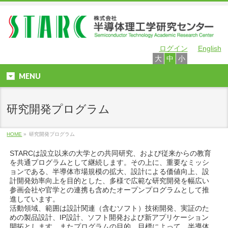
ログイン
English
大
中
小
MENU
研究開発プログラム
HOME
»
研究開発プログラム
STARCは設立以来の大学との共同研究、および従来からの教育
を共通プログラムとして継続します。その上に、重要なミッシ
ョンである、半導体市場規模の拡大、設計による価値向上、設
計開発効率向上を目的とした、多様で広範な研究開発を幅広い
参画会社や官学との連携も含めたオープンプログラムとして推
進しています。
活動領域、範囲は設計関連（含むソフト）技術開発、実証のた
めの製品設計、IP設計、ソフト開発および新アプリケーション
開拓とします。またプログラムの目的、目標によって、半導体