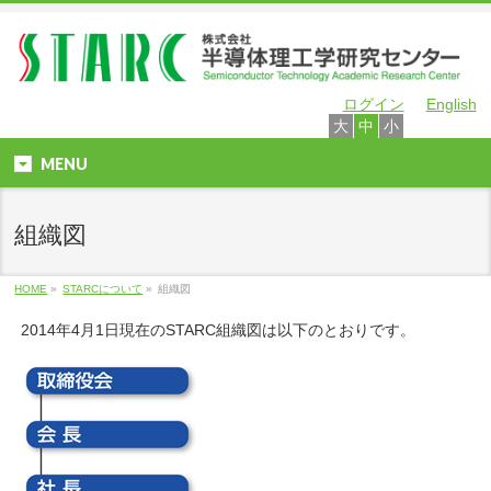
ログイン
English
大
中
小
MENU
組織図
HOME
»
STARCについて
»
組織図
2014年4月1日現在のSTARC組織図は以下のとおりです。