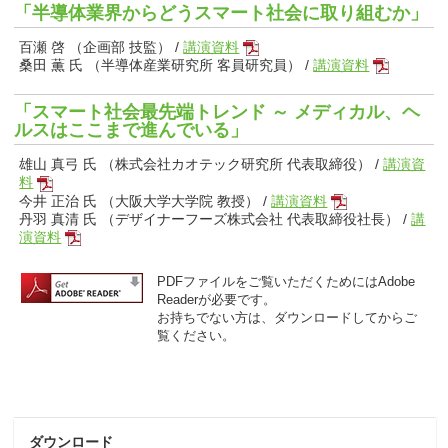
「半導体業界からどうスマート社会に取り組むか」
百瀬 啓 （企画部 技監） /
講演資料
桑田 薫 氏 （半導体産業研究所 客員研究員） /
講演資料
「スマート社会最先端トレンド ～ メディカル、ヘ
ルスはここまで進んでいる」
雄山 真弓 氏 （株式会社カオテック研究所 代表取締役） /
講演資
料
今井 正治 氏 （大阪大学大学院 教授） /
講演資料
丹羽 真清 氏 （デザイナーフーズ株式会社 代表取締役社長） /
講
演資料
PDFファイルをご覧いただくためにはAdobe
Readerが必要です。
お持ちでない方は、ダウンロードしてからご
覧ください。
ダウンロード