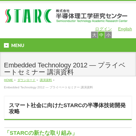
ログイン
English
大
中
小
MENU
Embedded Technology 2012 ― プライベ
ートセミナー 講演資料
HOME
»
ダウンロード
»
講演資料
»
Embedded Technology 2012 ― プライベートセミナー 講演資料
スマート社会に向けたSTARCの半導体技術開発
攻略
「STARCの新たな取り組み」