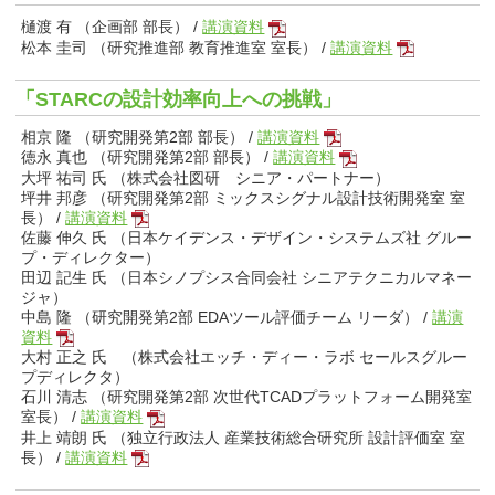
樋渡 有 （企画部 部長） /
講演資料
松本 圭司 （研究推進部 教育推進室 室長） /
講演資料
「STARCの設計効率向上への挑戦」
相京 隆 （研究開発第2部 部長） /
講演資料
徳永 真也 （研究開発第2部 部長） /
講演資料
大坪 祐司 氏 （株式会社図研 シニア・パートナー）
坪井 邦彦 （研究開発第2部 ミックスシグナル設計技術開発室 室
長） /
講演資料
佐藤 伸久 氏 （日本ケイデンス・デザイン・システムズ社 グルー
プ・ディレクター）
田辺 記生 氏 （日本シノプシス合同会社 シニアテクニカルマネー
ジャ）
中島 隆 （研究開発第2部 EDAツール評価チーム リーダ） /
講演
資料
大村 正之 氏 （株式会社エッチ・ディー・ラボ セールスグルー
プディレクタ）
石川 清志 （研究開発第2部 次世代TCADプラットフォーム開発室
室長） /
講演資料
井上 靖朗 氏 （独立行政法人 産業技術総合研究所 設計評価室 室
長） /
講演資料