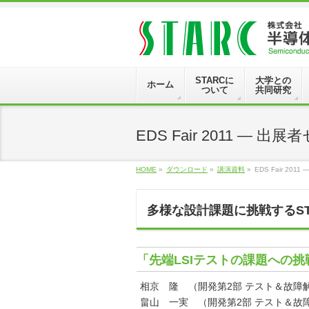
STARCに
大学との
ホーム
ついて
共同研究
EDS Fair 2011 ― 
HOME
»
ダウンロード
»
講演資料
»
EDS Fair 20
多様な設計課題に挑戦するST
「先端LSIテストの課題への挑戦－
相京 隆 （開発第2部 テスト＆故障
畠山 一実 （開発第2部 テスト＆故障