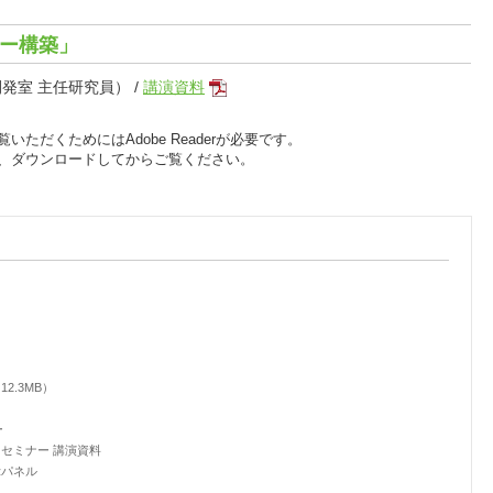
フロー構築」
l開発室 主任研究員） /
講演資料
いただくためにはAdobe Readerが必要です。
、ダウンロードしてからご覧ください。
2.3MB）
ー
イベートセミナー 講演資料
展示パネル