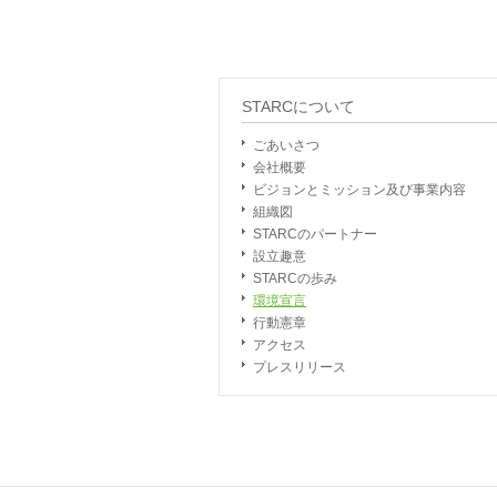
STARCについて
ごあいさつ
会社概要
ビジョンとミッション及び事業内容
組織図
STARCのパートナー
設立趣意
STARCの歩み
環境宣言
行動憲章
アクセス
プレスリリース