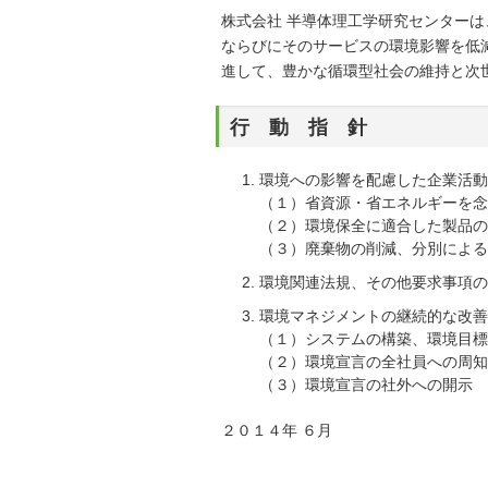
株式会社 半導体理工学研究センター
ならびにそのサービスの環境影響を低
進して、豊かな循環型社会の維持と次
行 動 指 針
環境への影響を配慮した企業活動
（１）省資源・省エネルギーを念
（２）環境保全に適合した製品
（３）廃棄物の削減、分別による
環境関連法規、その他要求事項の
環境マネジメントの継続的な改善
（１）システムの構築、環境目標
（２）環境宣言の全社員への周知
（３）環境宣言の社外への開示
２０１４年 ６月