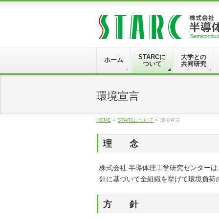
STARCに
大学との
ホーム
ついて
共同研究
環境宣言
HOME
»
STARCについて
»
環境宣言
理 念
株式会社 半導体理工学研究センター
針に基づいて全組織を挙げて環境負荷
方 針