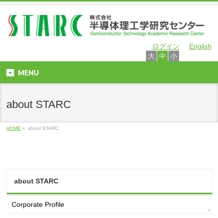
ログイン
English
大
中
小
MENU
about STARC
HOME
»
about STARC
about STARC
Corporate Profile