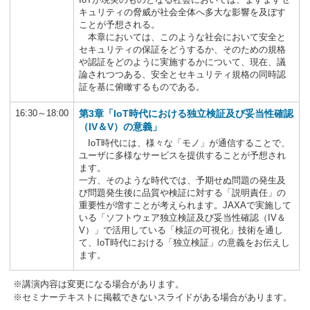
キュリティの脅威が社会全体へ多大な影響を及ぼす
ことが予想される。
本章においては、このような社会において安全と
セキュリティの保証をどうするか、そのための規格
や認証をどのように実施するかについて、現在、議
論されつつある、安全とセキュリティ規格の同時認
証を基に俯瞰するものである。
16:30～18:00
第3章「IoT時代における独立検証及び妥当性確認
（IV＆V）の意義」
IoT時代には、様々な「モノ」が通信することで、
ユーザに多様なサービスを提供することが予想され
ます。
一方、そのような時代では、予期せぬ問題の発生及
び問題発生後に品質や検証に対する「説明責任」の
重要性が増すことが考えられます。JAXAで実施して
いる「ソフトウェア独立検証及び妥当性確認（IV＆
V）」で活用している「検証の可視化」技術を通し
て、IoT時代における「独立検証」の意義をお伝えし
ます。
※講演内容は変更になる場合があります。
※セミナーテキストに掲載できないスライドがある場合があります。