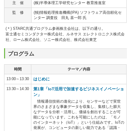
主 催
(株)半導体理工学研究センター 教育推進室
監 修
(独)情報処理推進機構(IPA) ソフトウェア高信頼化セ
ンター 調査役 田丸 喜一郎 氏
(＊) STARC共通プログラム参画株主会社は、以下の通り。
富士通セミコンダクター株式会社、ルネサス エレクトロニクス株式会
社、ローム株式会社、ソニー株式会社、株式会社東芝
プログラム
時間
テーマ／内容
13:00～13:30
はじめに
13:30～14:30
第1章「IoT活用で加速するビジネスイノベーショ
ン」
情報通信技術の進化により、センサーなどで実世
界のさまざまな事象データを収集し、集積した膨大
なデータを分析・活用し、価値を創出することが可
能になっています。これを可能にしたのは、「モノ
のインターネット（IoT）」という仕組みです。IoTの
発展が、コンピュータの新しい能力である「認識・