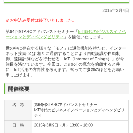
2015年2月4日
※お申込み受付は終了いたしました。
第64回STARCアドバンストセミナー「
IoT時代のビジネスイノベ
ーションとディペンダビリティ
」を開催いたします。
世の中に存在する様々な「モノ」に通信機能を持たせ、インター
ネット接続 又は 相互に通信することにより自動認識や自動制
御、遠隔計測などを行わせる「IoT（Internet of Things）」が今
注目を浴びています。今回は、このIoTの概念を俯瞰すると共
に、IoT活用の方向性を考えます。奮ってご参加のほどをお願い
申し上げます。
開催概要
名 称
第64回STARCアドバンストセミナー
IoT時代のビジネスイノベーションとディペンダビリ
ティ
日 時
2015年3月9日（月）13:00～18:00