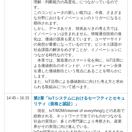
理解・判断能力の高度化」につながっているので
す。
このコンピュータの新しい能力は、今後、さまざま
な分野におけるイノベーションのトリガーになると
期待されます。
しかし、データありき、技術ありきの考え方では、
イノベーションは生まれません。情報通信技術の進
化は、価値の源泉も変えています。ユーザーサイド
の発想が重要になっているのです。ビジネス課題や
社会課題の解決をめざすことが、イノベーションに
つながる時代なのです。
本章では、製造業のスマート化を例に、IoT活用に
よる価値創出のポイントが、バリューチェーン全体
を通した価値創出という視点にあることを明らかに
します。
また、IoT活用による価値創出に向けた考え方と求め
られる取組みについて述べます。
14:45～16:15
第2章「IoTシステムにおけるセーフティとセキュ
リティ（規格と認証）」
現在、IoT/M2M/Internet of everythingなどの名前で
総称される、ネットワークで全てのものがつながる
社会の実現が、多くの専門家により考察され、産業
界がその実現に向け進んでいる。
IoTが現実のものとなる社会においては、ますますセ